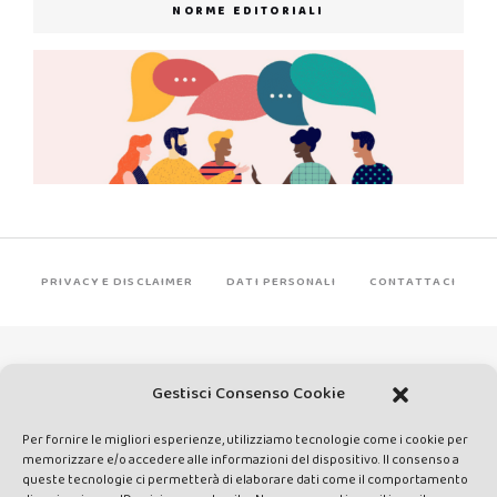
NORME EDITORIALI
PRIVACY E DISCLAIMER
DATI PERSONALI
CONTATTACI
Gestisci Consenso Cookie
Per fornire le migliori esperienze, utilizziamo tecnologie come i cookie per
Made by Avatar Web Communication © Copyright 2013-2026. All
memorizzare e/o accedere alle informazioni del dispositivo. Il consenso a
queste tecnologie ci permetterà di elaborare dati come il comportamento
rights reserved - Testata registrata presso il Tribunale di Siena con