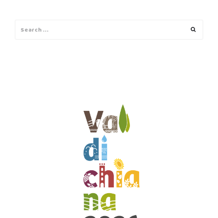
Search
Search
for: