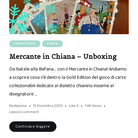
TERRITORIO
VIDEO
Mercante in Chiana – Unboxing
Da Natale alla Befana… con il Mercante in Chiana! Andiamo
a scoprire cosa c’è dentro la Gold Edition del gioco di carte
collezionabili dedicate al dialetto chianino insieme al
disegnatore …
Redazione
15 Dicembre 2020
Like it
1.4K
Views
Leave a comment
Continua a leggere