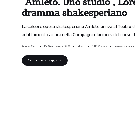
“Amleto. Uno studio”, Lor
dramma shakesperiano
La celebre opera shakesperiana Amleto arriva al Teatro degli
adattamento a cura della Compagnia Juniores del corso d
Anita Goti
15 Gennaio 2020
Like it
1.1K
Views
Leave a com
Continua a leggere