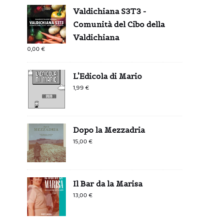
Valdichiana S3T3 -
Comunità del Cibo della
Valdichiana
0,00
€
L'Edicola di Mario
1,99
€
Dopo la Mezzadria
15,00
€
Il Bar da la Marisa
13,00
€