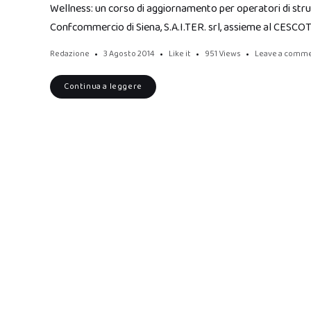
Wellness: un corso di aggiornamento per operatori di strut
Confcommercio di Siena, S.A.I.TER. srl, assieme al CESC
Redazione
3 Agosto 2014
Like it
951
Views
Leave a comm
Continua a leggere