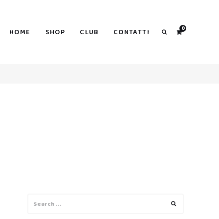
0
HOME
SHOP
CLUB
CONTATTI
Search
O
Search
Search
for: