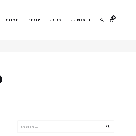
0
HOME
SHOP
CLUB
CONTATTI
Search
O
Search
Search
for: