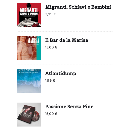
Migranti, Schiavi e Bambini
2,99
€
Il Bar da la Marisa
13,00
€
Atlantidump
1,99
€
Passione Senza Fine
15,00
€