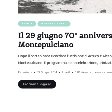
EVENTI
MONTEPULCIANO
Il 29 giugno 70° annivers
Montepulciano
Dopo il corteo, sarà ricordata l’uccisione di Arturo e Alce
Montepulciano. Il programma delle celebrazione, le inizi
Redazione
27 Giugno 2014
Like it
1.2K
Views
Leave a com
Continua a leggere