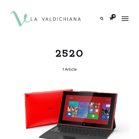
contenuto
0
Search
2520
1 Article