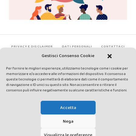
PRIVACY E DISCLAIMER
DATI PERSONALI
CONTATTACI
Gestisci Consenso Cookie
Per fornire le migliori esperienze, utilizziamo tecnologie come i cookie per
memorizzare e/o accedere alle informazioni del dispositivo. Il consenso a
queste tecnologie ci permetterà di elaborare dati come il comportamento
di navigazione o ID unici su questo sito. Non acconsentire o ritirare il
consenso può influire negativamente su alcune caratteristiche e funzioni.
Made by Avatar Web Communication © Copyright 2013-2026. All
rights reserved - Testata registrata presso il Tribunale di Siena con
Accetta
autorizzazione n°1 del 12/04/2014 - Direttrice Responsabile: Chiara
Cacace - E-mail: direzione@lavaldichiana.it - Editore: Valdichiana
Nega
Media Srl – P.IVA e C.F. 01377300528 –
amministrazione@lavaldichiana.it - Sede legale: Piazza Nazioni Unite
Visualizza le preferenze
10, Torrita di Siena (SI) - Iscrizione al Registro degli Operatori di