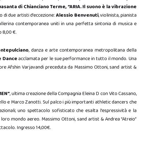
asanta di Chianciano Terme, “ARIA. Il suono è la vibrazione
 di due artisti d’eccezione:
Alessio Benvenuti
, violinista, pianista
allerina contemporanea uniti in una perfetta sintonia di musica e
 8,00 €.
ontepulciano
, danza e arte contemporanea metropolitana della
e Dance
acclamata per le sue performance in tutto il mondo. Una
ore Afshin Varjavandi preceduta da Massimo Ottoni, sand artist &
MEN”
, ultima creazione della Compagnia Eleina D con Vito Cassano,
lo e Marco Zanotti. Sul palco i più importanti athletic dancers che
zionali; uno spettacolo sofisticato che esalta l’espressività e la
l loro mondo aereo. Massimo Ottoni, sand artist & Andrea “Atreio”
ttacolo. Ingresso 14,00€.