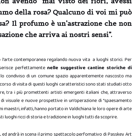
on avendo mai visto dei fiori, avessi
fumo della rosa? Qualcuno di voi mi può
sa? Il profumo è un’astrazione che non
sazione che arriva ai nostri sensi”.
o l’arte contemporanea regalando nuova vita a luoghi storici. Per
nserisce perfettamente
nelle suggestive cantine storiche di
suolo condiviso di un comune spazio apparentemente nascosto ma
so di visita di questi luoghi caratteristici sono stati studiati otto
, tra i più promettenti artisti emergenti italiani che, attraverso
i di visuale e nuove prospettive in un’operazione di “spaesamento
ani maestri, infatti, hanno portato in Valdichiana le loro opere di arte
luoghi ricci di storia e tradizione in luoghi tutti da scoprire.
, ed andrà in scena il primo spettacolo perfomativo di Passkey Art