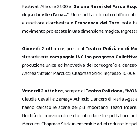
Festival. Alle ore 21:00 al
Salone Nervi del Parco Acqu
di particelle d’aria…”
. Uno spettacolo nato dall’incontro
e direttore d’orchestra e
Francesca del Toro
, nota b
movimento proiettata in una dimensione magica. Ingresso
Giovedì 2 ottobre
, presso il
Teatro Poliziano di M
straordinaria
compagnia INC Inn progress Collettiv
produzione unica ed innovativa del coreografo e danzat
Andrea “Atreio” Marcucci, Chapman Stick. Ingresso 10,00€
Venerdì 3 ottobre
, sempre al
Teatro Poliziano, “WO
Claudia Cavalli e ZaMagA Athletic Dancers di Maria Agatiel
hanno calcato le scene dei più importanti Teatri Interna
fluidità del movimento e che introduce lo spettatore ne
Marcucci, Chapman Stick, in ensemble ad introdurre lo spe