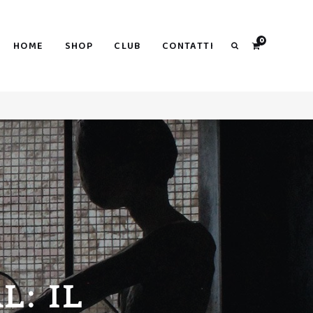
Search
0
HOME
SHOP
CLUB
CONTATTI
Search
L: IL