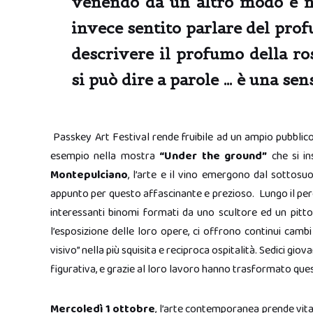
venendo da un altro modo e n
invece sentito parlare del pro
descrivere il profumo della ro
si può dire a parole … è una sen
Passkey Art Festival rende fruibile ad un ampio pubblic
esempio nella mostra
“Under the ground”
che si i
Montepulciano
, l’arte e il vino emergono dal sotto
appunto per questo affascinante e prezioso. Lungo il percor
interessanti binomi formati da uno scultore ed un pittore
l’esposizione delle loro opere, ci offrono continui camb
visivo” nella più squisita e reciproca ospitalità. Sedici giov
figurativa, e grazie al loro lavoro hanno trasformato questi 
Mercoledì 1 ottobre
, l’arte contemporanea prende vita