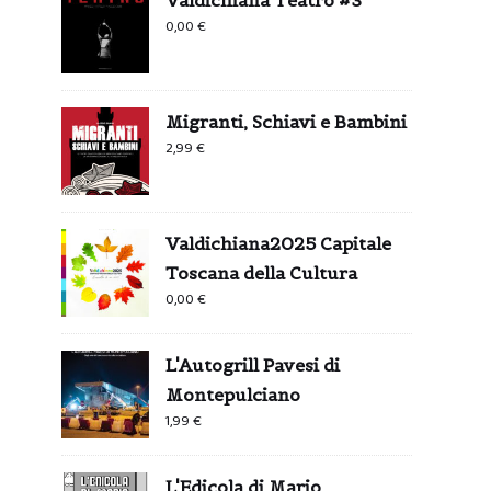
0,00
€
Migranti, Schiavi e Bambini
2,99
€
Valdichiana2025 Capitale
Toscana della Cultura
0,00
€
L'Autogrill Pavesi di
Montepulciano
1,99
€
L'Edicola di Mario