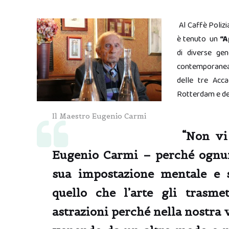
Al Caffè Polizia
è tenuto un
“A
di diverse gen
contemporanea.
delle tre Acc
Rotterdam e dell
Il Maestro Eugenio Carmi
“Non vi 
Eugenio Carmi
– perché ognuno
sua impostazione mentale e 
quello che l’arte gli trasm
astrazioni
perché nella nostra v