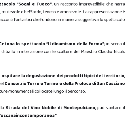
ttacolo “Sogni e Fuoco”
, un racconto imprevedibile che narra
uck, mutevole e beffardo, tenero e amorevole. La rappresentazione è
acconti fantastici che fondono in maniera suggestiva lo spettacolo
i Cetona lo spettacolo “Il dinamismo della forma”
; in scena il
di ballo in interazione con le sculture del Maestro Claudio Nicoli.
 ospitare la degustazione dei prodotti tipici del territorio
,
del
Consorzio Terre e Terme e della Proloco di San Casciano
ulture monumentali collocate lungo il percorso.
lla
Strada del Vino Nobile di Montepulciano
, può vantare il
o “Toscanaincontemporanea”
.