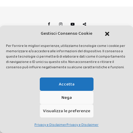
Gestisci Consenso Cookie
Made by Avatar Web Communication © Copyright 2013-2026. All
Per fornire le migliori esperienze, utilizziamo tecnologie come i cookie per
rights reserved - Testata registrata presso il Tribunale di Siena con
memorizzare e/o accedere alle informazioni del dispositivo. Il consenso a
autorizzazione n°1 del 12/04/2014 - Direttrice Responsabile: Chiara
queste tecnologie ci permetterà di elaborare dati come il comportamento
Cacace - E-mail: direzione@lavaldichiana.it - Editore: Valdichiana
di navigazione o ID unici su questo sito. Non acconsentire o ritirare il
consenso può influire negativamente su alcune caratteristiche e funzioni.
Media Srl – P.IVA e C.F. 01377300528 –
amministrazione@lavaldichiana.it - Sede legale: Piazza Nazioni Unite
10, Torrita di Siena (SI) - Iscrizione al Registro degli Operatori di
Accetta
Comunicazione n.24374 del 24/03/2014
Nega
Visualizza le preferenze
Privacy e Disclaimer
Privacy e Disclaimer