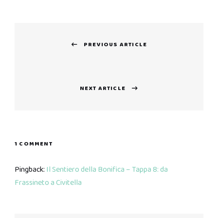
Navigazione
PREVIOUS ARTICLE
articoli
Previous
post:
NEXT ARTICLE
Next
post:
1 COMMENT
Pingback:
Il Sentiero della Bonifica – Tappa 8: da
Frassineto a Civitella