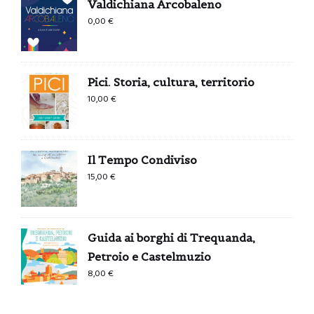
Valdichiana Arcobaleno
0,00
€
Pici. Storia, cultura, territorio
10,00
€
Il Tempo Condiviso
15,00
€
Guida ai borghi di Trequanda,
Petroio e Castelmuzio
8,00
€