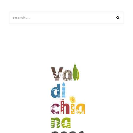
Search
Search
for: