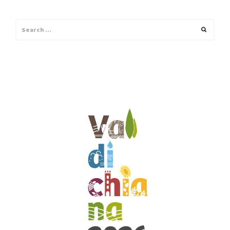
Search
Search
for: