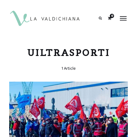
contenuto
0
Search
UILTRASPORTI
1 Article