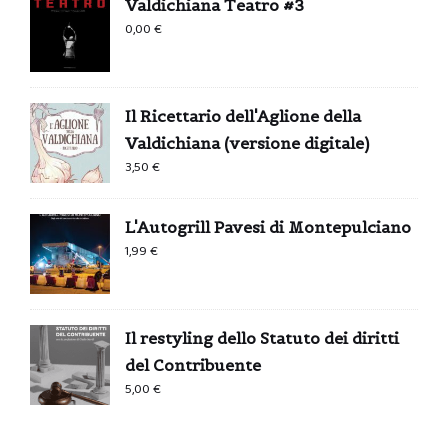
Valdichiana Teatro #3
0,00
€
Il Ricettario dell'Aglione della
Valdichiana (versione digitale)
3,50
€
L'Autogrill Pavesi di Montepulciano
1,99
€
Il restyling dello Statuto dei diritti
del Contribuente
5,00
€