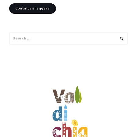
Continua a leggere
Search
Search
for: