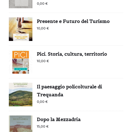
0,00
€
Presente e Futuro del Turismo
10,00
€
Pici. Storia, cultura, territorio
10,00
€
Il paesaggio policolturale di
Trequanda
0,00
€
Dopo la Mezzadria
15,00
€