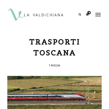
contenuto
0
Search
TRASPORTI
TOSCANA
1 Article