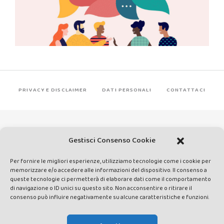
PRIVACY E DISCLAIMER
DATI PERSONALI
CONTATTACI
Gestisci Consenso Cookie
Per fornire le migliori esperienze, utilizziamo tecnologie come i cookie per
Made by Avatar Web Communication © Copyright 2013-2026. All
memorizzare e/o accedere alle informazioni del dispositivo. Il consenso a
queste tecnologie ci permetterà di elaborare dati come il comportamento
rights reserved - Testata registrata presso il Tribunale di Siena con
di navigazione o ID unici su questo sito. Non acconsentire o ritirare il
autorizzazione n°1 del 12/04/2014 - Direttrice Responsabile: Chiara
consenso può influire negativamente su alcune caratteristiche e funzioni.
Cacace - E-mail: direzione@lavaldichiana.it - Editore: Valdichiana
Media Srl – P.IVA e C.F. 01377300528 –