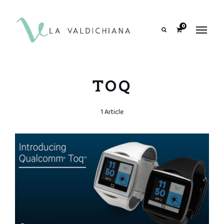
contenuto
0
Search
TOQ
1 Article