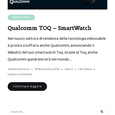
TECNOLOGIA
Qualcomm TOQ – SmartWatch
Nel nuovo settore di tendenza della tecnologia indossabile
è pronta a tuffarsi anche Qualcomm, annunciando il
debutto del suo smartwatch Toq. Grazie al Toq, anche
Qualcomm quindi entrerà nel mondo …
Stefano Romeo
19 Novembre 2013
Like it
1.5K
Views
Leave a comment
Continua a leggere
Search
Search
for: