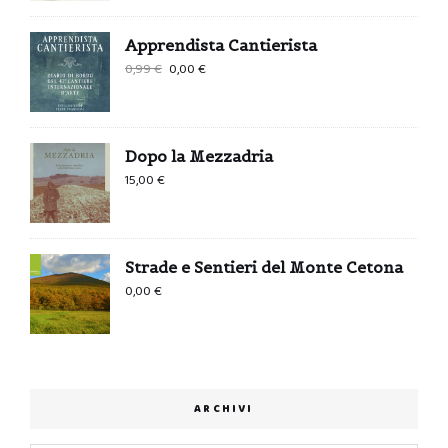
Apprendista Cantierista
Il
Il
0,99
€
0,00
€
prezzo
prezzo
originale
attuale
era:
è:
Dopo la Mezzadria
0,99 €.
0,00 €.
15,00
€
Strade e Sentieri del Monte Cetona
0,00
€
ARCHIVI