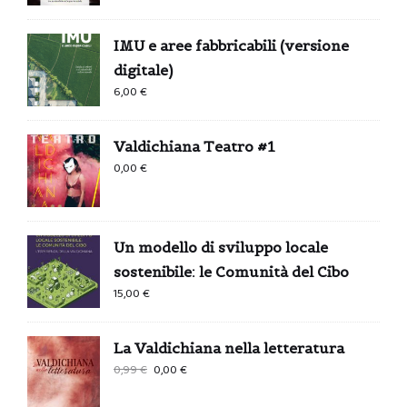
IMU e aree fabbricabili (versione
digitale)
6,00
€
Valdichiana Teatro #1
0,00
€
Un modello di sviluppo locale
sostenibile: le Comunità del Cibo
15,00
€
La Valdichiana nella letteratura
Il
Il
0,99
€
0,00
€
prezzo
prezzo