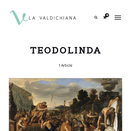
contenuto
0
Search
TEODOLINDA
1 Article