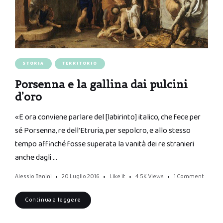
STORIA
TERRITORIO
Porsenna e la gallina dai pulcini
d’oro
«E ora conviene parlare del [labirinto] italico, che fece per
sé Porsenna, re dell’Etruria, per sepolcro, e allo stesso
tempo affinché fosse superata la vanità dei re stranieri
anche dagli …
Alessio Banini
20 Luglio 2016
Like it
4.5K
Views
1 Comment
Continua a leggere