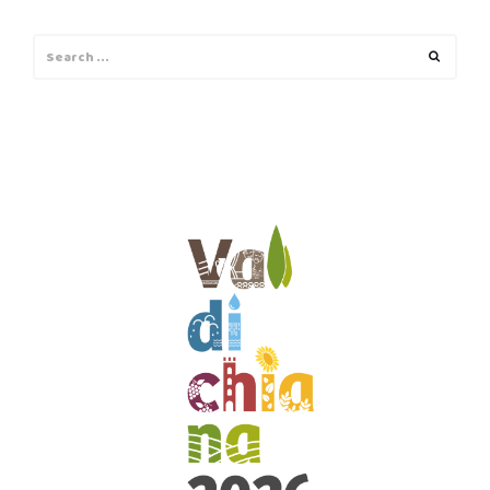
Search
Search
for: