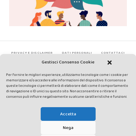
PRIVACY E DISCLAIMER
DATI PERSONALI
CONTATTACI
Gestisci Consenso Cookie
Per fornire le migliori esperienze, utilizziamo tecnologie come i cookie per
memorizzare e/o accedere alle informazioni del dispositivo. Il consenso a
queste tecnologie ci permetterà di elaborare dati come il comportamento
di navigazione o ID unici su questo sito. Non acconsentire o ritirare il
consenso può influire negativamente su alcune caratteristiche e funzioni.
Made by Avatar Web Communication © Copyright 2013-2026. All
rights reserved - Testata registrata presso il Tribunale di Siena con
Accetta
autorizzazione n°1 del 12/04/2014 - Direttrice Responsabile: Chiara
Cacace - E-mail: direzione@lavaldichiana.it - Editore: Valdichiana
Nega
Media Srl – P.IVA e C.F. 01377300528 –
amministrazione@lavaldichiana.it - Sede legale: Piazza Nazioni Unite