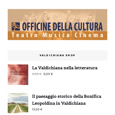
VALDICHIANA SHOP
La Valdichiana nella letteratura
Il
Il
0,99
€
0,00
€
prezzo
prezzo
originale
attuale
era:
è:
Il paesaggio storico della Bonifica
0,99 €.
0,00 €.
Leopoldina in Valdichiana
13,00
€