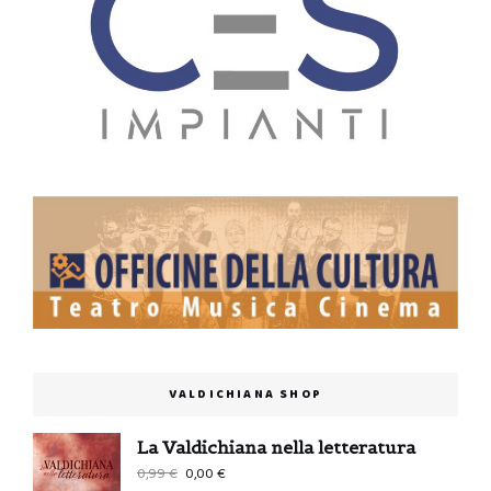
VALDICHIANA SHOP
La Valdichiana nella letteratura
Il
Il
0,99
€
0,00
€