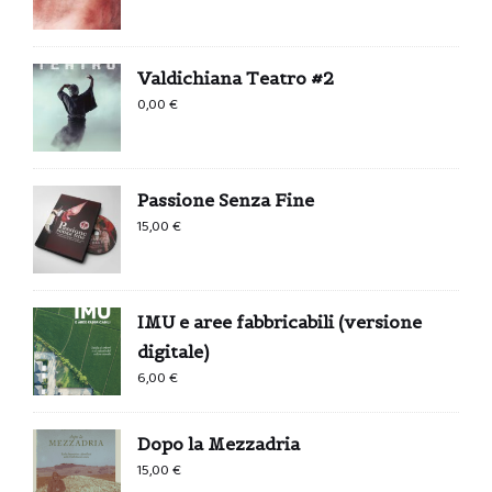
prezzo
prezzo
originale
attuale
era:
è:
Valdichiana Teatro #2
0,99 €.
0,00 €.
0,00
€
Passione Senza Fine
15,00
€
IMU e aree fabbricabili (versione
digitale)
6,00
€
Dopo la Mezzadria
15,00
€