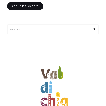
Continua a leggere
Search
Search
for: