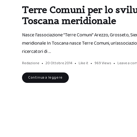
Terre Comuni per lo svil
Toscana meridionale
Nasce l’associazione “Terre Comuni” Arezzo, Grosseto, Sie
meridionale In Toscana nasce Terre Comuni, un’associazion
ricercatori di …
Redazione
20 Ottobre 2014
Like it
969
Views
Leave a co
Continua a leggere