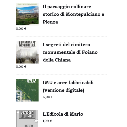
Il paesaggio collinare
storico di Montepulciano e
Pienza
0,00
€
I segreti del cimitero
monumentale di Foiano
della Chiana
0,00
€
IMU e aree fabbricabili
(versione digitale)
6,00
€
L'Edicola di Mario
1,99
€