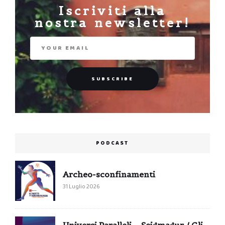
Iscriviti alla
nostra newsletter!
PODCAST
Archeo-sconfinamenti
31 Luglio 2026
Universi Paralleli – Seiđmađur / Gli