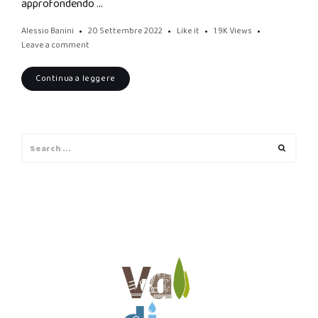
approfondendo …
Alessio Banini
20 Settembre 2022
Like it
1.9K
Views
Leave a comment
Continua a leggere
Search
Search
for: