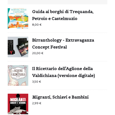
Guida ai borghi di Trequanda,
Petroio e Castelmuzio
8,00
€
Birranthology - Extravaganza
Concept Festival
20,00
€
Il Ricettario dell'Aglione della
Valdichiana (versione digitale)
3,50
€
Migranti, Schiavi e Bambini
2,99
€