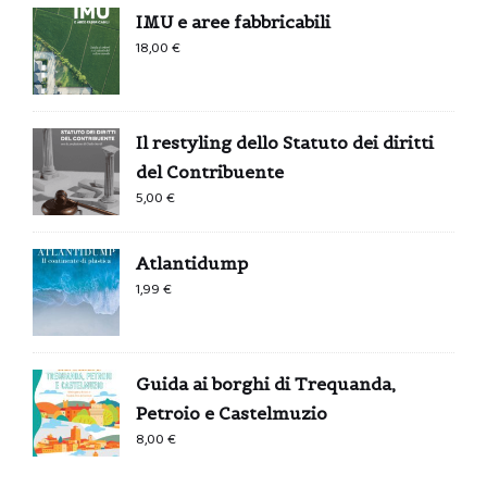
IMU e aree fabbricabili
18,00
€
Il restyling dello Statuto dei diritti
del Contribuente
5,00
€
Atlantidump
1,99
€
Guida ai borghi di Trequanda,
Petroio e Castelmuzio
8,00
€