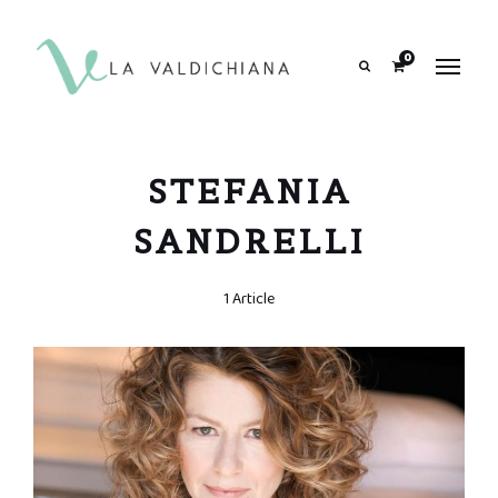
contenuto
0
Search
STEFANIA
SANDRELLI
1 Article