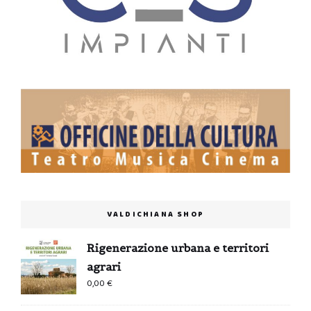
VALDICHIANA SHOP
Rigenerazione urbana e territori
agrari
0,00
€