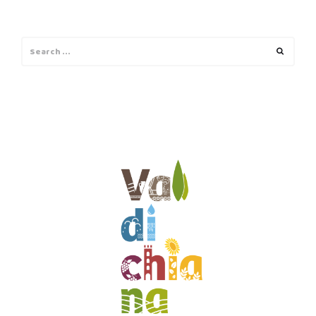
Search
Search
for: