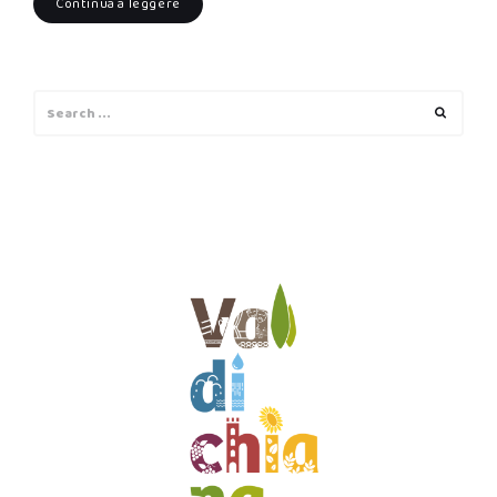
Continua a leggere
Search
Search
for: