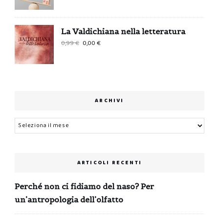
La Valdichiana nella letteratura
Il
Il
0,99
€
0,00
€
prezzo
prezzo
originale
attuale
era:
è:
0,99 €.
0,00 €.
ARCHIVI
Archivi
ARTICOLI RECENTI
Perché non ci fidiamo del naso? Per
un’antropologia dell’olfatto