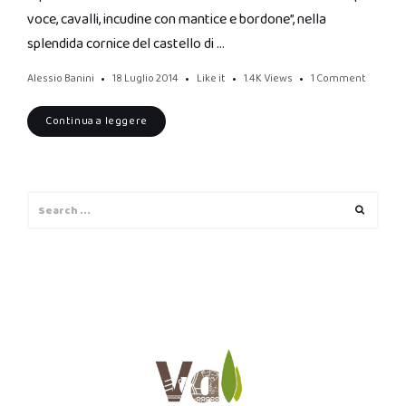
voce, cavalli, incudine con mantice e bordone”, nella
splendida cornice del castello di …
Alessio Banini
18 Luglio 2014
Like it
1.4K
Views
1 Comment
Continua a leggere
Search
Search
for: