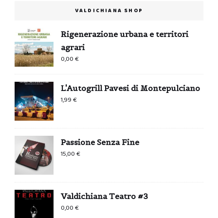
VALDICHIANA SHOP
Rigenerazione urbana e territori
agrari
0,00
€
L'Autogrill Pavesi di Montepulciano
1,99
€
Passione Senza Fine
15,00
€
Valdichiana Teatro #3
0,00
€