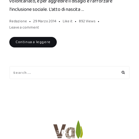
volontariato, e per aggredire il disagio e rafforzare
l’inclusione sociale. L’atto di nascita …
Redazione
29 Marzo 2014
Like it
892
Views
Leave a comment
Continua a leggere
Search
Search
for: