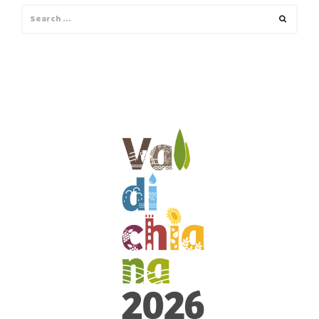
Search
Search
for: