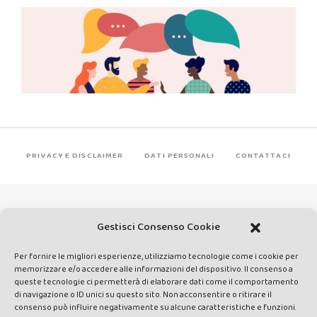
PRIVACY E DISCLAIMER
DATI PERSONALI
CONTATTACI
Gestisci Consenso Cookie
Per fornire le migliori esperienze, utilizziamo tecnologie come i cookie per
Made by Avatar Web Communication © Copyright 2013-2026. All
memorizzare e/o accedere alle informazioni del dispositivo. Il consenso a
queste tecnologie ci permetterà di elaborare dati come il comportamento
rights reserved - Testata registrata presso il Tribunale di Siena con
di navigazione o ID unici su questo sito. Non acconsentire o ritirare il
autorizzazione n°1 del 12/04/2014 - Direttrice Responsabile: Chiara
consenso può influire negativamente su alcune caratteristiche e funzioni.
Cacace - E-mail: direzione@lavaldichiana.it - Editore: Valdichiana