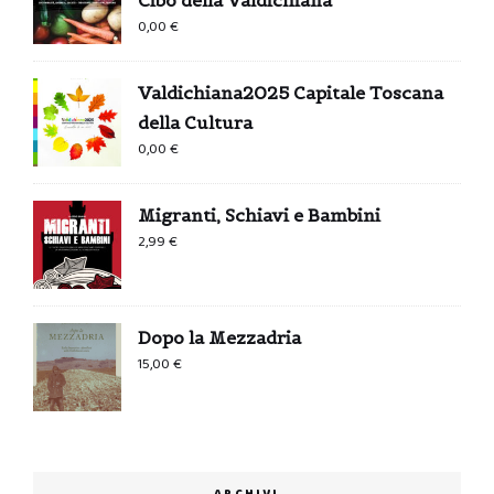
Cibo della Valdichiana
0,00
€
Valdichiana2025 Capitale Toscana
della Cultura
0,00
€
Migranti, Schiavi e Bambini
2,99
€
Dopo la Mezzadria
15,00
€