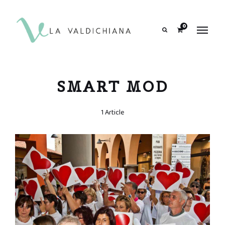
contenuto
0
Search
SMART MOD
1 Article