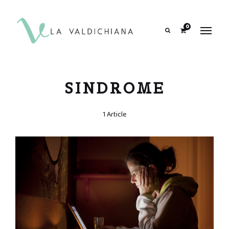
contenuto
0
Search
SINDROME
1 Article