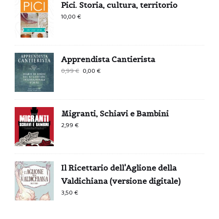
Pici. Storia, cultura, territorio
10,00
€
Apprendista Cantierista
Il
Il
0,99
€
0,00
€
prezzo
prezzo
originale
attuale
era:
è:
Migranti, Schiavi e Bambini
0,99 €.
0,00 €.
2,99
€
Il Ricettario dell'Aglione della
Valdichiana (versione digitale)
3,50
€