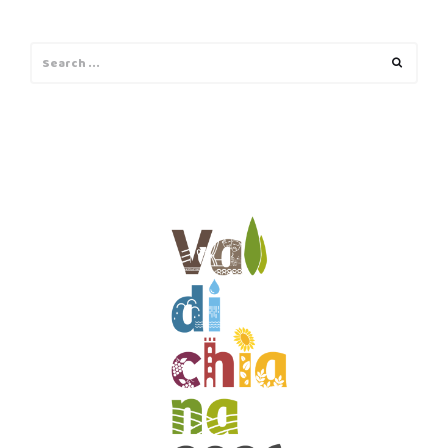
Search
Search
for: