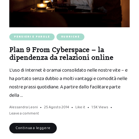
PENSIERI E PAROLE
RUBRICHE
Plan 9 From Cyberspace – la
dipendenza da relazioni online
L’uso di Internet è oramai consolidato nelle nostre vite – e
ha portato senza dubbio a molti vantaggi e comodità nelle
nostre prassi quotidiane. A partire dallo facilitare parte
della …
Alessandra Leoni
25 Agosto 2014
Like it
1.5K
Views
Leave a comment
Continua a leggere