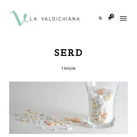
contenuto
0
Search
SERD
1 Article