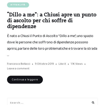
ATTUALITÀ
“Dillo a me”: a Chiusi apre un punto
di ascolto per chi soffre di
dipendenze
È nato a Chiusi il Punto di Ascolto “Dillo a me”, uno spazio
dove le persone che soffrono di dipendenze possono
aprirsi, parlare delle loro problematiche e trovare la strada
…
Francesco Bellacci
9 Ottobre 2019
Like it
1.1K
Views
Leave a comment
Continua a leggere
Search
Search