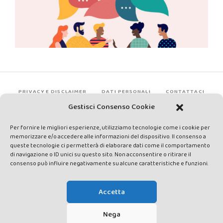
PRIVACY E DISCLAIMER
DATI PERSONALI
CONTATTACI
Gestisci Consenso Cookie
Per fornire le migliori esperienze, utilizziamo tecnologie come i cookie per
memorizzare e/o accedere alle informazioni del dispositivo. Il consenso a
queste tecnologie ci permetterà di elaborare dati come il comportamento
di navigazione o ID unici su questo sito. Non acconsentire o ritirare il
consenso può influire negativamente su alcune caratteristiche e funzioni.
Made by Avatar Web Communication © Copyright 2013-2026. All
rights reserved - Testata registrata presso il Tribunale di Siena con
Accetta
autorizzazione n°1 del 12/04/2014 - Direttrice Responsabile: Chiara
Cacace - E-mail: direzione@lavaldichiana.it - Editore: Valdichiana
Nega
Media Srl – P.IVA e C.F. 01377300528 –