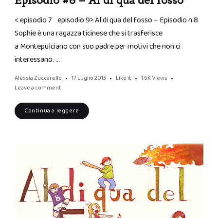
Episodio #8 – Al di qua del fosso
< episodio 7 episodio 9> Al di qua del fosso – Episodio n.8
Sophie è una ragazza ticinese che si trasferisce
a Montepulciano con suo padre per motivi che non ci
interessano. …
Alessia Zuccarello
17 Luglio 2013
Like it
1.5K
Views
Leave a comment
Continua a leggere