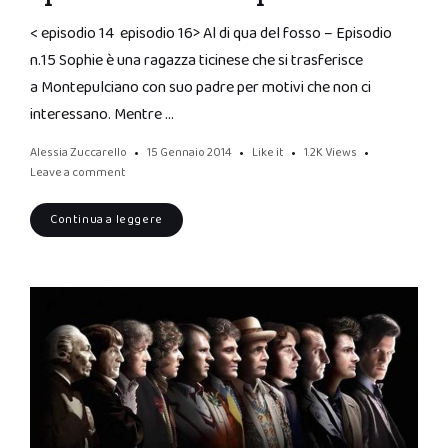
< episodio 14 episodio 16> Al di qua del fosso – Episodio
n.15 Sophie è una ragazza ticinese che si trasferisce
a Montepulciano con suo padre per motivi che non ci
interessano. Mentre …
Alessia Zuccarello
15 Gennaio 2014
Like it
1.2K
Views
Leave a comment
Continua a leggere