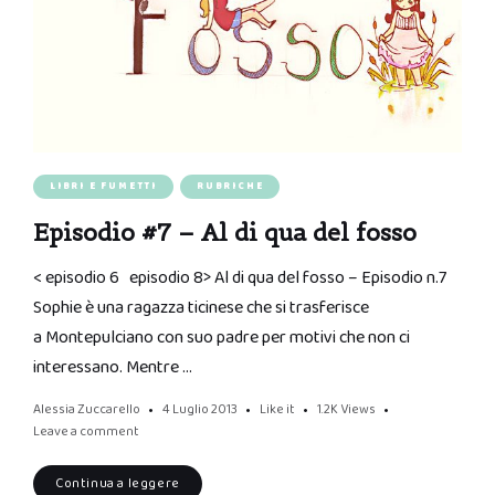
LIBRI E FUMETTI
RUBRICHE
Episodio #7 – Al di qua del fosso
< episodio 6 episodio 8> Al di qua del fosso – Episodio n.7
Sophie è una ragazza ticinese che si trasferisce
a Montepulciano con suo padre per motivi che non ci
interessano. Mentre …
Alessia Zuccarello
4 Luglio 2013
Like it
1.2K
Views
Leave a comment
Continua a leggere