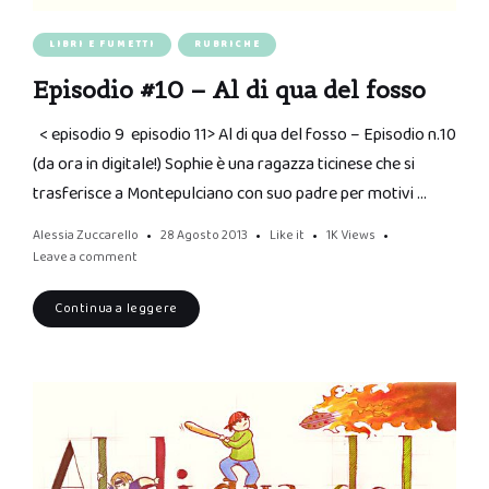
LIBRI E FUMETTI
RUBRICHE
Episodio #10 – Al di qua del fosso
< episodio 9 episodio 11> Al di qua del fosso – Episodio n.10
(da ora in digitale!) Sophie è una ragazza ticinese che si
trasferisce a Montepulciano con suo padre per motivi …
Alessia Zuccarello
28 Agosto 2013
Like it
1K
Views
Leave a comment
Continua a leggere