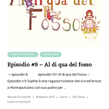
LIBRI E FUMETTI
RUBRICHE
Episodio #9 – Al di qua del fosso
< episodio 8 episodio 10> Al di qua del fosso –
Episodio n.9 Sophie è una ragazza ticinese che si trasferisce
a Montepulciano con suo padre per …
Alessia Zuccarello
14 Agosto 2013
Like it
1.2K
Views
Leave a comment