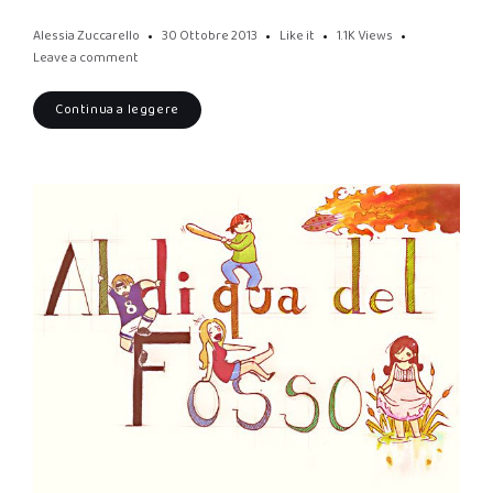
Alessia Zuccarello
30 Ottobre 2013
Like it
1.1K
Views
Leave a comment
Continua a leggere