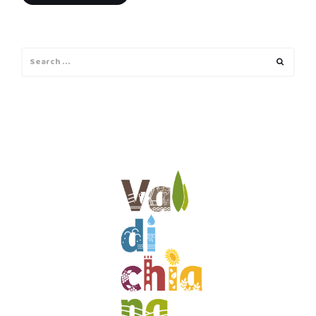
Search
Search
for: