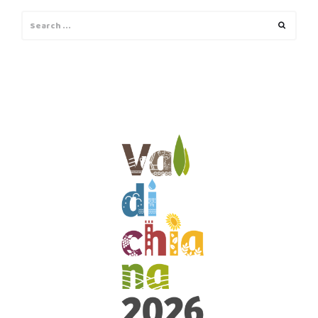
Search
Search
for: