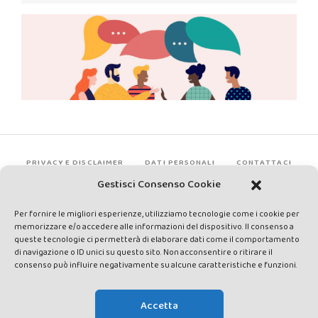
PRIVACY E DISCLAIMER
DATI PERSONALI
CONTATTACI
Gestisci Consenso Cookie
Per fornire le migliori esperienze, utilizziamo tecnologie come i cookie per
memorizzare e/o accedere alle informazioni del dispositivo. Il consenso a
queste tecnologie ci permetterà di elaborare dati come il comportamento
di navigazione o ID unici su questo sito. Non acconsentire o ritirare il
consenso può influire negativamente su alcune caratteristiche e funzioni.
Made by Avatar Web Communication © Copyright 2013-2026. All
rights reserved - Testata registrata presso il Tribunale di Siena con
Accetta
autorizzazione n°1 del 12/04/2014 - Direttrice Responsabile: Chiara