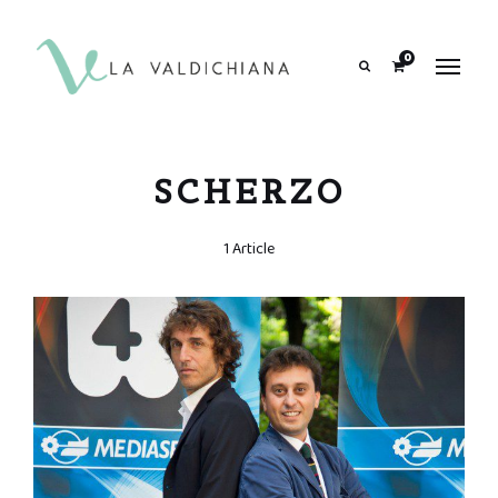
contenuto
0
Search
SCHERZO
1 Article