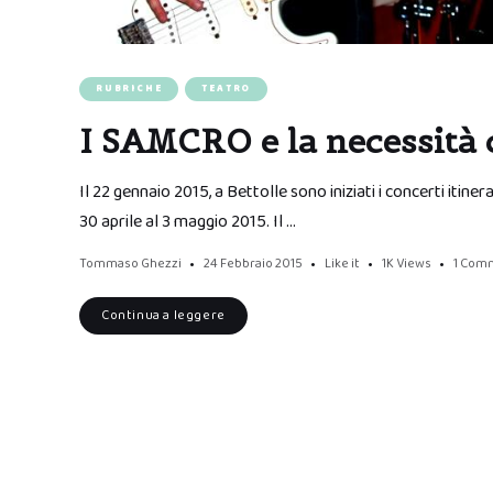
RUBRICHE
TEATRO
I SAMCRO e la necessità 
Il 22 gennaio 2015, a Bettolle sono iniziati i concerti itiner
30 aprile al 3 maggio 2015. Il …
Tommaso Ghezzi
24 Febbraio 2015
Like it
1K
Views
1 Com
Continua a leggere