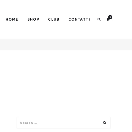
0
HOME
SHOP
CLUB
CONTATTI
Search
Search
Search
for: