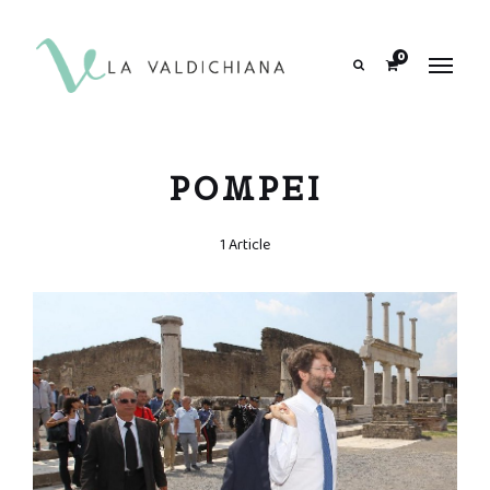
contenuto
0
Search
POMPEI
1 Article