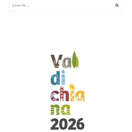
Search
Search
for: