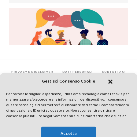
PRIVACY E DISCLAIMER
DATI PERSONALI
CONTATTACI
Gestisci Consenso Cookie
Per fornire le migliori esperienze, utilizziamo tecnologie come i cookie per
memorizzare e/o accedere alle informazioni del dispositivo. Il consenso a
queste tecnologie ci permetterà di elaborare dati come il comportamento
di navigazione o ID unici su questo sito. Non acconsentire o ritirare il
consenso può influire negativamente su alcune caratteristiche e funzioni.
Made by Avatar Web Communication © Copyright 2013-2026. All
rights reserved - Testata registrata presso il Tribunale di Siena con
Accetta
autorizzazione n°1 del 12/04/2014 - Direttrice Responsabile: Chiara