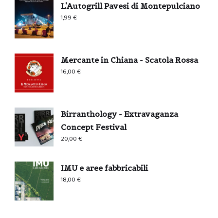
L'Autogrill Pavesi di Montepulciano
1,99
€
Mercante in Chiana - Scatola Rossa
16,00
€
Birranthology - Extravaganza
Concept Festival
20,00
€
IMU e aree fabbricabili
18,00
€