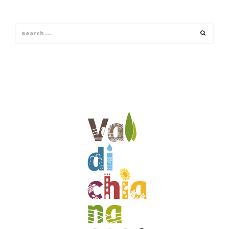
Search
Search
for: