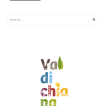
Search
Search
for: