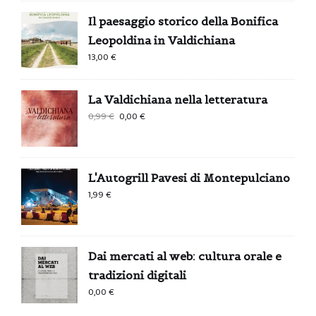
Il paesaggio storico della Bonifica
Leopoldina in Valdichiana
13,00
€
La Valdichiana nella letteratura
Il
Il
0,99
€
0,00
€
prezzo
prezzo
originale
attuale
era:
è:
L'Autogrill Pavesi di Montepulciano
0,99 €.
0,00 €.
1,99
€
Dai mercati al web: cultura orale e
tradizioni digitali
0,00
€