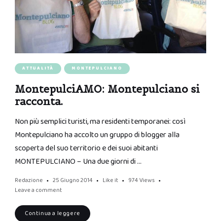
ATTUALITÀ
MONTEPULCIANO
MontepulciAMO: Montepulciano si
racconta.
Non più semplici turisti, ma residenti temporanei: così
Montepulciano ha accolto un gruppo di blogger alla
scoperta del suo territorio e dei suoi abitanti
MONTEPULCIANO – Una due giorni di …
Redazione
25 Giugno 2014
Like it
974
Views
Leave a comment
Continua a leggere