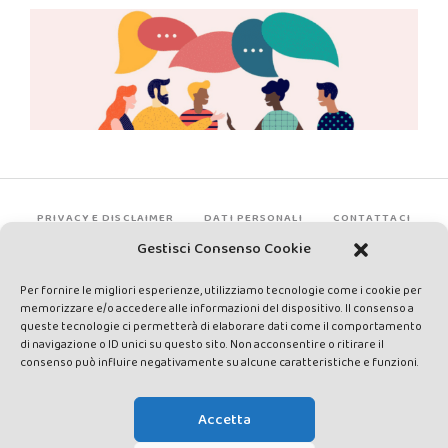
PRIVACY E DISCLAIMER
DATI PERSONALI
CONTATTACI
Gestisci Consenso Cookie
Per fornire le migliori esperienze, utilizziamo tecnologie come i cookie per
memorizzare e/o accedere alle informazioni del dispositivo. Il consenso a
queste tecnologie ci permetterà di elaborare dati come il comportamento
di navigazione o ID unici su questo sito. Non acconsentire o ritirare il
consenso può influire negativamente su alcune caratteristiche e funzioni.
Made by Avatar Web Communication © Copyright 2013-2026. All
rights reserved - Testata registrata presso il Tribunale di Siena con
Accetta
autorizzazione n°1 del 12/04/2014 - Direttrice Responsabile: Chiara
Cacace - E-mail: direzione@lavaldichiana.it - Editore: Valdichiana