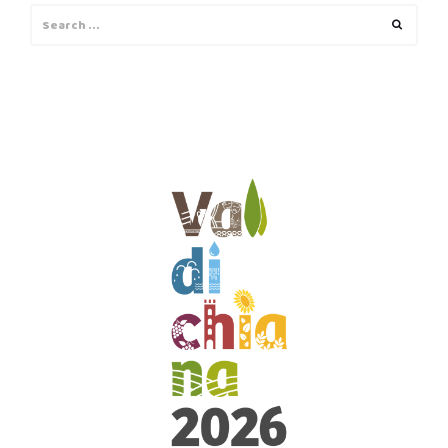
Search
Search
for: