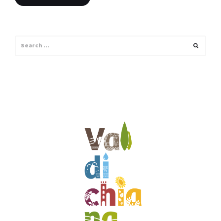
Search
Search
for: