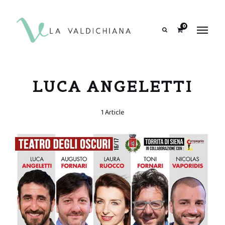
contenuto
0
Search
LUCA ANGELETTI
1 Article