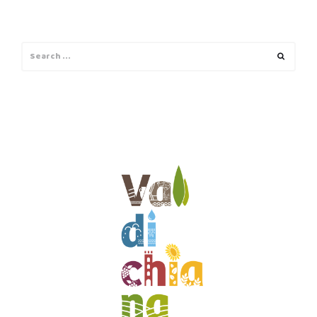
Search
Search
for: