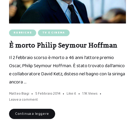
RUBRICHE
TV E CINEMA
È morto Philip Seymour Hoffman
Il 2 febbraio scorso è morto a 46 anni l’attore premio
Oscar, Philip Seymour Hoffman. È stato trovato dall’amico
e collaboratore David Ketz, disteso nel bagno con la siringa
ancora …
Matteo Biagi
5 Febbraio 2014
Like it
1.1K
Views
Leave a comment
Continua a leggere