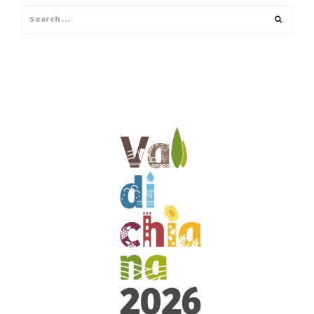
Search
Search
for: