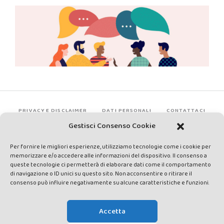
PRIVACY E DISCLAIMER
DATI PERSONALI
CONTATTACI
Gestisci Consenso Cookie
Per fornire le migliori esperienze, utilizziamo tecnologie come i cookie per
memorizzare e/o accedere alle informazioni del dispositivo. Il consenso a
queste tecnologie ci permetterà di elaborare dati come il comportamento
di navigazione o ID unici su questo sito. Non acconsentire o ritirare il
consenso può influire negativamente su alcune caratteristiche e funzioni.
Made by Avatar Web Communication © Copyright 2013-2026. All
rights reserved - Testata registrata presso il Tribunale di Siena con
Accetta
autorizzazione n°1 del 12/04/2014 - Direttrice Responsabile: Chiara
Cacace - E-mail: direzione@lavaldichiana.it - Editore: Valdichiana