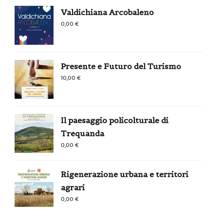
Valdichiana Arcobaleno
0,00
€
Presente e Futuro del Turismo
10,00
€
Il paesaggio policolturale di
Trequanda
0,00
€
Rigenerazione urbana e territori
agrari
0,00
€