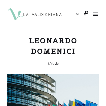
contenuto
0
Search
LEONARDO
DOMENICI
1 Article