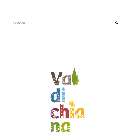
Search
Search
for: