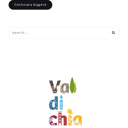
Continua a leggere
Search
Search
for: