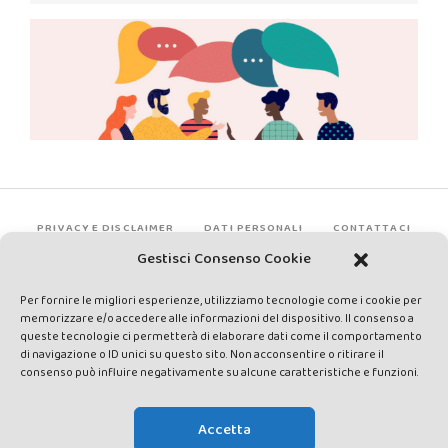
PRIVACY E DISCLAIMER
DATI PERSONALI
CONTATTACI
Gestisci Consenso Cookie
Per fornire le migliori esperienze, utilizziamo tecnologie come i cookie per
memorizzare e/o accedere alle informazioni del dispositivo. Il consenso a
queste tecnologie ci permetterà di elaborare dati come il comportamento
di navigazione o ID unici su questo sito. Non acconsentire o ritirare il
consenso può influire negativamente su alcune caratteristiche e funzioni.
Made by Avatar Web Communication © Copyright 2013-2026. All
rights reserved - Testata registrata presso il Tribunale di Siena con
Accetta
autorizzazione n°1 del 12/04/2014 - Direttrice Responsabile: Chiara