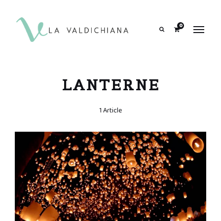
contenuto
0
Search
LANTERNE
1 Article