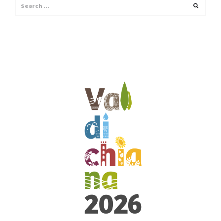
Search
Search
for: