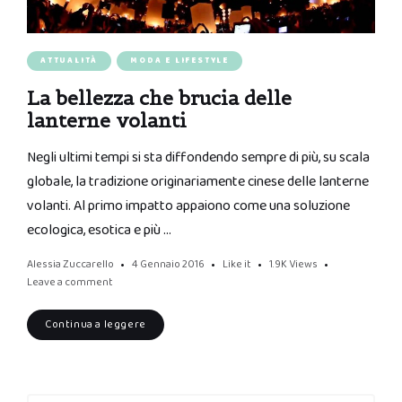
ATTUALITÀ
MODA E LIFESTYLE
La bellezza che brucia delle
lanterne volanti
Negli ultimi tempi si sta diffondendo sempre di più, su scala
globale, la tradizione originariamente cinese delle lanterne
volanti. Al primo impatto appaiono come una soluzione
ecologica, esotica e più …
Alessia Zuccarello
4 Gennaio 2016
Like it
1.9K
Views
Leave a comment
Continua a leggere