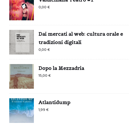
0,00
€
Dai mercati al web: cultura orale e
tradizioni digitali
0,00
€
Dopo la Mezzadria
15,00
€
Atlantidump
1,99
€