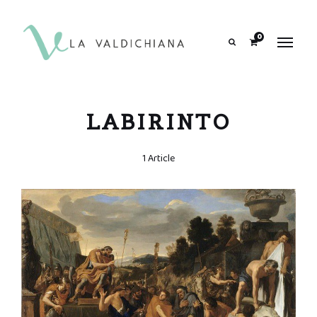
contenuto
0
Search
LABIRINTO
1 Article