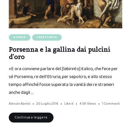
STORIA
TERRITORIO
Porsenna e la gallina dai pulcini
d’oro
«E ora conviene parlare del [labirinto] italico, che fece per
sé Porsenna, re dell’Etruria, per sepolcro, e allo stesso
tempo affinché fosse superata la vanità dei re stranieri
anche dagli …
Alessio Banini
20 Luglio 2016
Like it
4.5K
Views
1 Comment
Continua a leggere