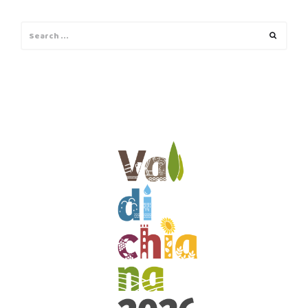
Search
Search
for: