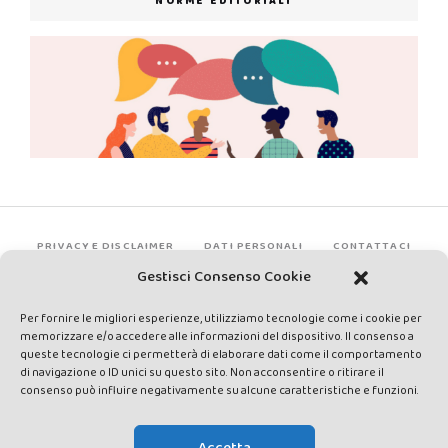
NORME EDITORIALI
PRIVACY E DISCLAIMER
DATI PERSONALI
CONTATTACI
Gestisci Consenso Cookie
Per fornire le migliori esperienze, utilizziamo tecnologie come i cookie per
memorizzare e/o accedere alle informazioni del dispositivo. Il consenso a
queste tecnologie ci permetterà di elaborare dati come il comportamento
di navigazione o ID unici su questo sito. Non acconsentire o ritirare il
consenso può influire negativamente su alcune caratteristiche e funzioni.
Made by Avatar Web Communication © Copyright 2013-2026. All
rights reserved - Testata registrata presso il Tribunale di Siena con
Accetta