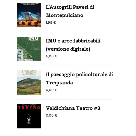
L'Autogrill Pavesi di
Montepulciano
1,99
€
IMU e aree fabbricabili
(versione digitale)
6,00
€
Il paesaggio policolturale di
Trequanda
0,00
€
Valdichiana Teatro #3
0,00
€