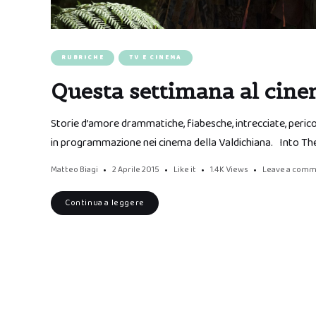
RUBRICHE
TV E CINEMA
Questa settimana al cinem
Storie d’amore drammatiche, fiabesche, intrecciate, pericol
in programmazione nei cinema della Valdichiana. Into Th
Matteo Biagi
2 Aprile 2015
Like it
1.4K
Views
Leave a com
Continua a leggere