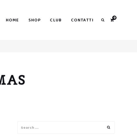
0
HOME
SHOP
CLUB
CONTATTI
Search
MAS
Search
Search
for: