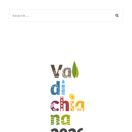
Search
Search
for: