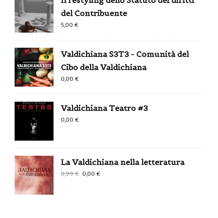
del Contribuente
5,00
€
Valdichiana S3T3 - Comunità del
Cibo della Valdichiana
0,00
€
Valdichiana Teatro #3
0,00
€
La Valdichiana nella letteratura
Il
Il
0,99
€
0,00
€
prezzo
prezzo
originale
attuale
era:
è:
0,99 €.
0,00 €.