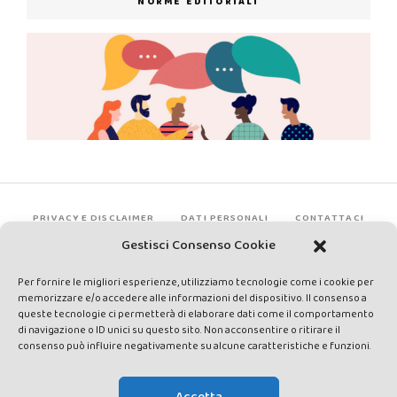
NORME EDITORIALI
PRIVACY E DISCLAIMER
DATI PERSONALI
CONTATTACI
Gestisci Consenso Cookie
Per fornire le migliori esperienze, utilizziamo tecnologie come i cookie per
memorizzare e/o accedere alle informazioni del dispositivo. Il consenso a
queste tecnologie ci permetterà di elaborare dati come il comportamento
di navigazione o ID unici su questo sito. Non acconsentire o ritirare il
consenso può influire negativamente su alcune caratteristiche e funzioni.
Made by Avatar Web Communication © Copyright 2013-2026. All
rights reserved - Testata registrata presso il Tribunale di Siena con
Accetta