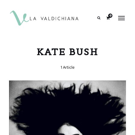
contenuto
0
Search
KATE BUSH
1 Article