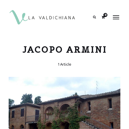
contenuto
0
Search
JACOPO ARMINI
1 Article