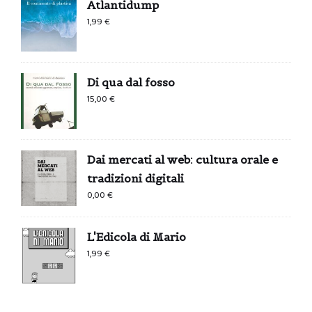
Atlantidump
1,99
€
Di qua dal fosso
15,00
€
Dai mercati al web: cultura orale e
tradizioni digitali
0,00
€
L'Edicola di Mario
1,99
€