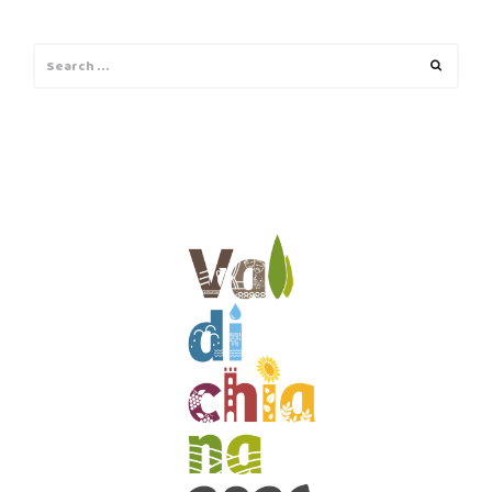
Search
Search
for: