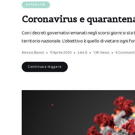
ATTUALITÀ
Coronavirus e quarantena:
Con i decreti governativi emanati negli scorsi giorni si st
territorio nazionale. L’obiettivo è quello di vietare ogni fo
Alessio Banini
11 Aprile 2020
Like it
1.3K
Views
6 Comment
Continua a leggere