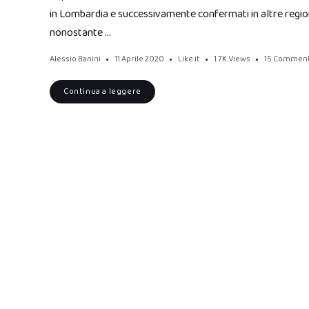
in Lombardia e successivamente confermati in altre regio
nonostante …
Alessio Banini
11 Aprile 2020
Like it
1.7K
Views
15 Commen
Continua a leggere