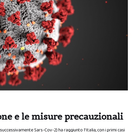
ne e le misure precauzionali
ccessivamente Sars-Cov-2) ha raggiunto l’Italia, con i primi casi