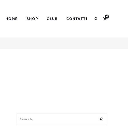
0
HOME
SHOP
CLUB
CONTATTI
Search
Search
Search
for: