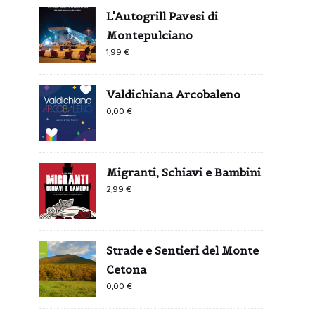
L'Autogrill Pavesi di
Montepulciano
1,99
€
Valdichiana Arcobaleno
0,00
€
Migranti, Schiavi e Bambini
2,99
€
Strade e Sentieri del Monte
Cetona
0,00
€