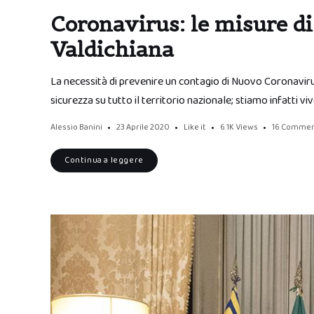
Coronavirus: le misure di
Valdichiana
La necessità di prevenire un contagio di Nuovo Coronavirus
sicurezza su tutto il territorio nazionale; stiamo infatti v
Alessio Banini
23 Aprile 2020
Like it
6.1K
Views
16 Comme
Continua a leggere