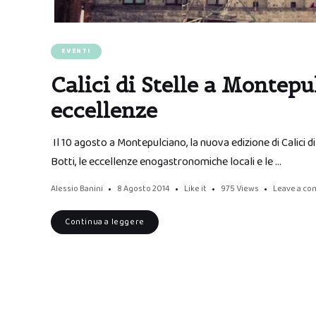
EVENTI
Calici di Stelle a Montepu
eccellenze
Il 10 agosto a Montepulciano, la nuova edizione di Calici di 
Botti, le eccellenze enogastronomiche locali e le …
Alessio Banini
8 Agosto 2014
Like it
975
Views
Leave a c
Continua a leggere