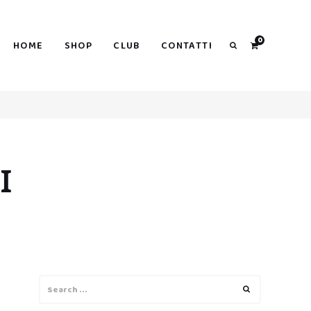
0
HOME
SHOP
CLUB
CONTATTI
Search
I
Search
Search
for: