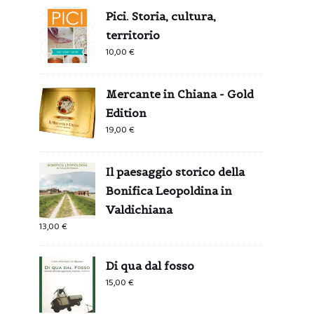
Pici. Storia, cultura,
territorio
10,00
€
Mercante in Chiana - Gold
Edition
19,00
€
Il paesaggio storico della
Bonifica Leopoldina in
Valdichiana
13,00
€
Di qua dal fosso
15,00
€