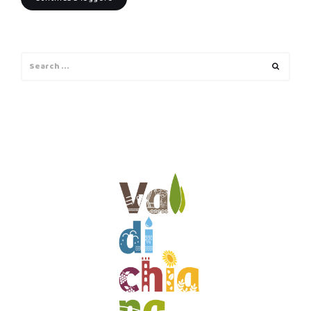
Search
Search
for: