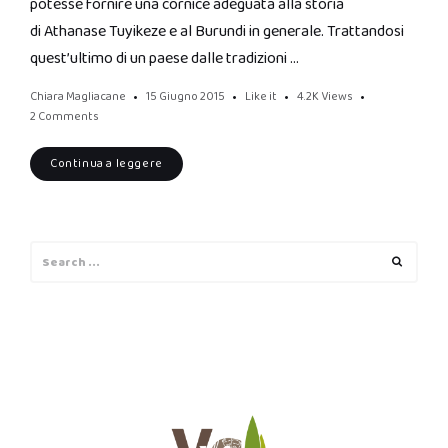
potesse fornire una cornice adeguata alla storia
di Athanase Tuyikeze e al Burundi in generale. Trattandosi
quest’ultimo di un paese dalle tradizioni …
Chiara Magliacane
15 Giugno 2015
Like it
4.2K
Views
2 Comments
Continua a leggere
Search
Search
for: