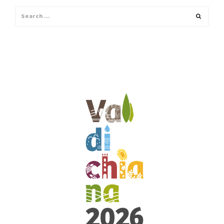
Search
Search
for: