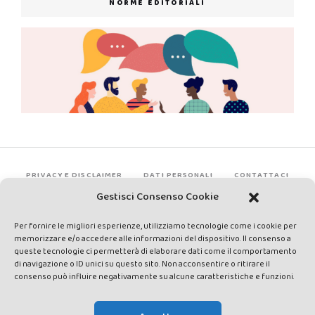
NORME EDITORIALI
PRIVACY E DISCLAIMER
DATI PERSONALI
CONTATTACI
Gestisci Consenso Cookie
Per fornire le migliori esperienze, utilizziamo tecnologie come i cookie per
memorizzare e/o accedere alle informazioni del dispositivo. Il consenso a
queste tecnologie ci permetterà di elaborare dati come il comportamento
di navigazione o ID unici su questo sito. Non acconsentire o ritirare il
consenso può influire negativamente su alcune caratteristiche e funzioni.
Made by Avatar Web Communication © Copyright 2013-2026. All
rights reserved - Testata registrata presso il Tribunale di Siena con