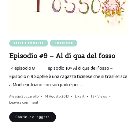
LIBRI E FUMETTI
RUBRICHE
Episodio #9 – Al di qua del fosso
< episodio 8 episodio 10> Al di qua del fosso –
Episodio n.9 Sophie è una ragazza ticinese che si trasferisce
a Montepulciano con suo padre per …
Alessia Zuccarello
14 Agosto 2013
Like it
1.2K
Views
Leave a comment
Continua a leggere