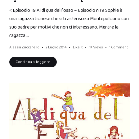
< Episodio 19 Al di qua del fosso – Episodio n.19 Sophie è
una ragazza ticinese che si trasferisce a Montepulciano con
suo padre per motivi che non ci interessano. Mentre la
ragazza …
Alessia Zuccarello
2 Luglio 2014
Like it
1K
Views
1 Comment
Continua a leggere