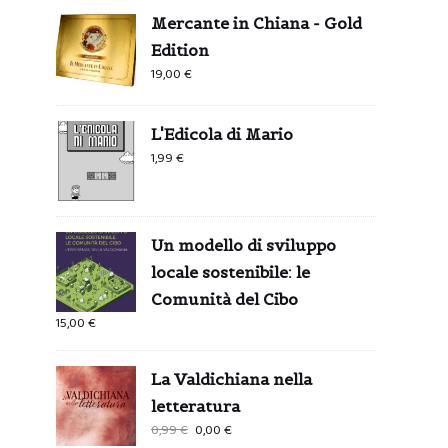
Mercante in Chiana - Gold
Edition
19,00
€
L'Edicola di Mario
1,99
€
Un modello di sviluppo
locale sostenibile: le
Comunità del Cibo
15,00
€
La Valdichiana nella
letteratura
Il
Il
0,99
€
0,00
€