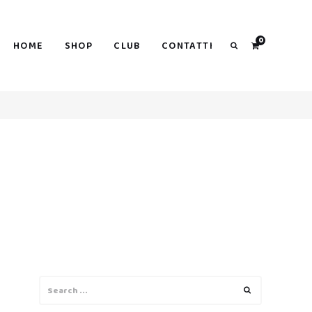
0
HOME
SHOP
CLUB
CONTATTI
Search
Search
Search
for: