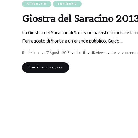
ATTUALITÀ
SARTEANO
Giostra del Saracino 201
La Giostra del Saracino di Sarteano ha visto trionfare la c
Ferragosto di fronte a un grande pubblico. Guido …
Redazione
17 Agosto 2013
Like it
1K
Views
Leave a comme
Continua a leggere