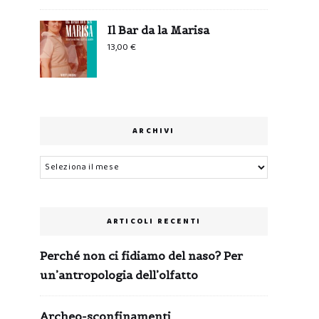
prezzo
prezzo
originale
attuale
Il Bar da la Marisa
era:
è:
13,00
€
0,99 €.
0,00 €.
ARCHIVI
Archivi
ARTICOLI RECENTI
Perché non ci fidiamo del naso? Per
un’antropologia dell’olfatto
Archeo-sconfinamenti