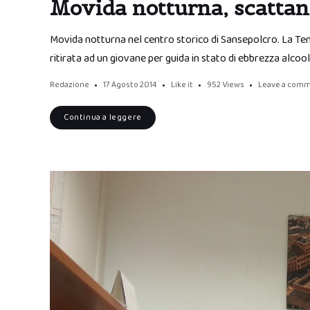
Movida notturna, scattano
Movida notturna nel centro storico di Sansepolcro. La Tene
ritirata ad un giovane per guida in stato di ebbrezza alcool
Redazione
17 Agosto 2014
Like it
952
Views
Leave a com
Continua a leggere