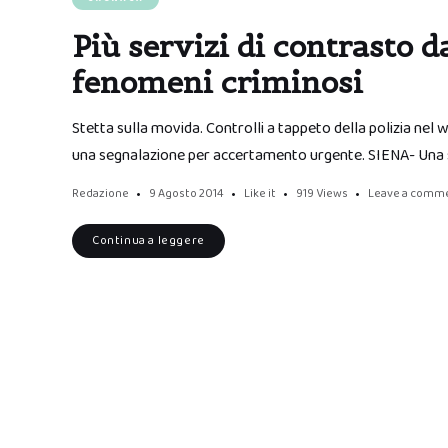
Più servizi di contrasto da
fenomeni criminosi
Stetta sulla movida. Controlli a tappeto della polizia nel
una segnalazione per accertamento urgente. SIENA- Una s
Redazione
9 Agosto 2014
Like it
919
Views
Leave a comm
Continua a leggere