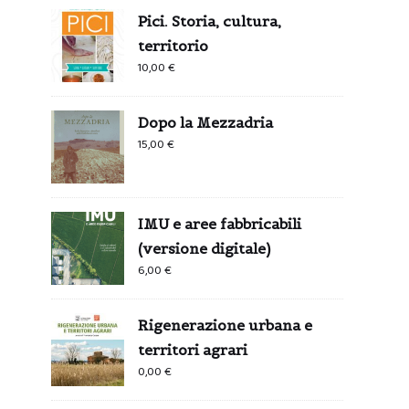
Pici. Storia, cultura,
territorio
10,00
€
Dopo la Mezzadria
15,00
€
IMU e aree fabbricabili
(versione digitale)
6,00
€
Rigenerazione urbana e
territori agrari
0,00
€