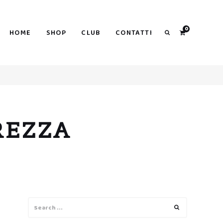
0
HOME
SHOP
CLUB
CONTATTI
Search
REZZA
Search
Search
for: