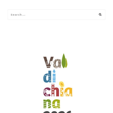
Search
Search
for: