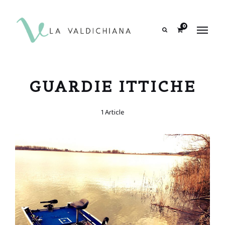
contenuto
0
Search
GUARDIE ITTICHE
1 Article