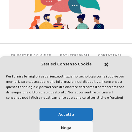
PRIVACY E DISCLAIMER
DATI PERSONALI
CONTATTACI
Gestisci Consenso Cookie
Per fornire le migliori esperienze, utilizziamo tecnologie come i cookie per
memorizzare e/o accedere alle informazioni del dispositivo. Il consenso a
queste tecnologie ci permetterà di elaborare dati come il comportamento
di navigazione o ID unici su questo sito. Non acconsentire o ritirare il
consenso può influire negativamente su alcune caratteristiche e funzioni.
Made by Avatar Web Communication © Copyright 2013-2026. All
rights reserved - Testata registrata presso il Tribunale di Siena con
Accetta
autorizzazione n°1 del 12/04/2014 - Direttrice Responsabile: Chiara
Cacace - E-mail: direzione@lavaldichiana.it - Editore: Valdichiana
Nega
Media Srl – P.IVA e C.F. 01377300528 –