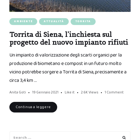
AMBIENTE
ATTUALITÀ
TORRITA
Torrita di Siena, l’inchiesta sul
progetto del nuovo impianto rifiuti
Un impianto di valorizzazione degli scarti organici per la
produzione di biometano e compost in un futuro molto
vicino potrebbe sorgere a Torrita di Siena, precisamente a
circa 3,4 km …
Anita Goti
19 Gennaio 2021
Like it
2.6K
Views
1 Comment
Continua a leggere
Search
Search