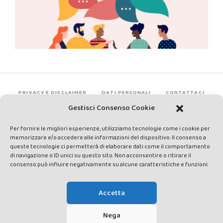
PRIVACY E DISCLAIMER
DATI PERSONALI
CONTATTACI
Gestisci Consenso Cookie
Per fornire le migliori esperienze, utilizziamo tecnologie come i cookie per
memorizzare e/o accedere alle informazioni del dispositivo. Il consenso a
queste tecnologie ci permetterà di elaborare dati come il comportamento
di navigazione o ID unici su questo sito. Non acconsentire o ritirare il
consenso può influire negativamente su alcune caratteristiche e funzioni.
Made by Avatar Web Communication © Copyright 2013-2026. All
rights reserved - Testata registrata presso il Tribunale di Siena con
Accetta
autorizzazione n°1 del 12/04/2014 - Direttrice Responsabile: Chiara
Cacace - E-mail: direzione@lavaldichiana.it - Editore: Valdichiana
Nega
Media Srl – P.IVA e C.F. 01377300528 –